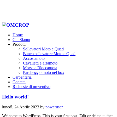
Home
Chi Siamo
Prodotti
Sollevatori Moto e Quad
Banco sollevatore Moto e Quad
Accostamoto
Cavalletti e alzamoto
Morsa e Bloccaruota
Parcheggio moto nel box
Carpenteria
Contatti
Richieste di preventivo
Hello world!
lunedì, 24 Aprile 2023
by
poweruser
Welcome to WordPress. This is your first post. Edit or delete it, then