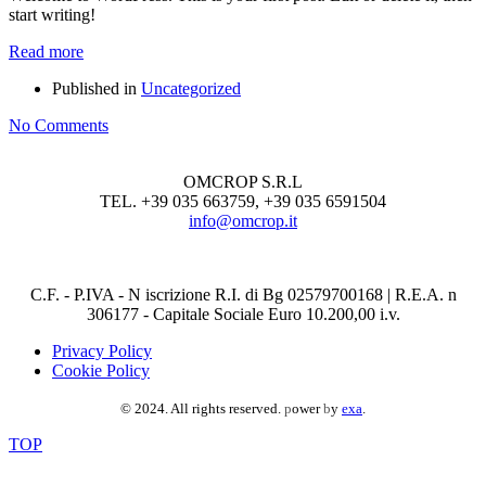
start writing!
Read more
Published in
Uncategorized
No Comments
OMCROP S.R.L
TEL. +39 035 663759, +39 035 6591504
info@omcrop.it
C.F. - P.IVA - N iscrizione R.I. di Bg 02579700168 | R.E.A. n
306177 - Capitale Sociale Euro 10.200,00 i.v.
Privacy Policy
Cookie Policy
© 2024. All rights reserved.
p
ower
b
y
exa
.
TOP